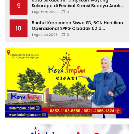
Kota Sukabumi Tampilkan Wayang
9
Sukuraga di Festival Kreasi Budaya Anak
Jawa Barat
1 Agustus 2026
0
Buntut Keracunan Siswa SD, BGN Hentikan
10
Operasional SPPG Cibadak 02 di
Sukabumi
1 Agustus 2026
0