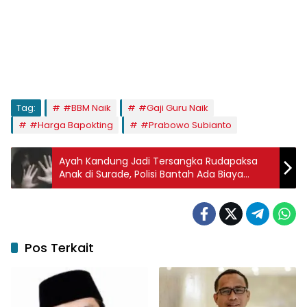
Tag:
#BBM Naik
#Gaji Guru Naik
#Harga Bapokting
#Prabowo Subianto
Ayah Kandung Jadi Tersangka Rudapaksa
Anak di Surade, Polisi Bantah Ada Biaya
Pelaporan
Pos Terkait