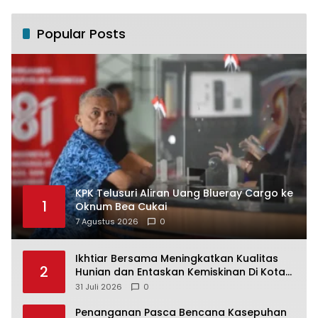
Popular Posts
KPK Telusuri Aliran Uang Blueray Cargo ke
1
Oknum Bea Cukai
7 Agustus 2026
0
Ikhtiar Bersama Meningkatkan Kualitas
2
Hunian dan Entaskan Kemiskinan Di Kota
Sukabumi
31 Juli 2026
0
Penanganan Pasca Bencana Kasepuhan