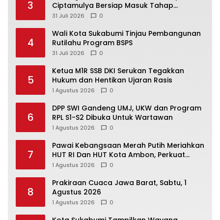
3
Ciptamulya Bersiap Masuk Tahap
Rehabilitasi
31 Juli 2026
0
Wali Kota Sukabumi Tinjau Pembangunan
4
Rutilahu Program BSPS
31 Juli 2026
0
Ketua M1R SSB DKI Serukan Tegakkan
5
Hukum dan Hentikan Ujaran Rasis
1 Agustus 2026
0
DPP SWI Gandeng UMJ, UKW dan Program
6
RPL S1-S2 Dibuka Untuk Wartawan
1 Agustus 2026
0
Pawai Kebangsaan Merah Putih Meriahkan
7
HUT RI Dan HUT Kota Ambon, Perkuat
Semangat Basudara di Maluku
1 Agustus 2026
0
Prakiraan Cuaca Jawa Barat, Sabtu, 1
8
Agustus 2026
1 Agustus 2026
0