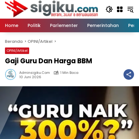
Langsung
ke
konten
Home
Politik
Parlementer
Pemerintahan
Peri
Beranda
OPINI/Artikel
OPINI/Artikel
Gaji Guru Dan Harga BBM
Adminsigiku.com
1 Min Baca
10 Juni 2026