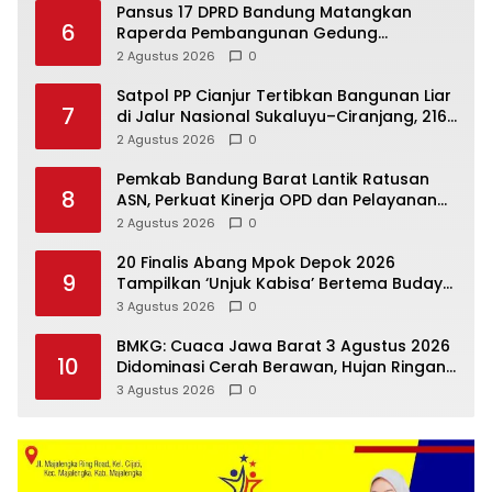
Pansus 17 DPRD Bandung Matangkan
6
Raperda Pembangunan Gedung
Inspektorat dan RSUD dengan Skema
2 Agustus 2026
0
Multiyears
Satpol PP Cianjur Tertibkan Bangunan Liar
7
di Jalur Nasional Sukaluyu–Ciranjang, 216
Bangunan Jadi Target
2 Agustus 2026
0
Pemkab Bandung Barat Lantik Ratusan
8
ASN, Perkuat Kinerja OPD dan Pelayanan
Publik
2 Agustus 2026
0
20 Finalis Abang Mpok Depok 2026
9
Tampilkan ‘Unjuk Kabisa’ Bertema Budaya
dan Lenong
3 Agustus 2026
0
BMKG: Cuaca Jawa Barat 3 Agustus 2026
10
Didominasi Cerah Berawan, Hujan Ringan
Berpotensi Terjadi di Sejumlah Wilayah
3 Agustus 2026
0