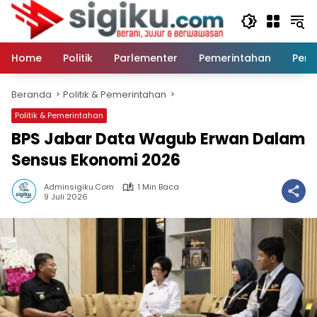
Langsung
ke
konten
Home
Politik
Parlementer
Pemerintahan
Peri
Beranda
Politik & Pemerintahan
Politik & Pemerintahan
BPS Jabar Data Wagub Erwan Dalam
Sensus Ekonomi 2026
Adminsigiku.com
1 Min Baca
9 Juli 2026