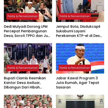
Politik & Pemerintahan
Politik & Pemerintahan
Dedi Mulyadi Dorong LPM
Jemput Bola, Disdukcapil
Percepat Pembangunan
Sukabumi Layani
Desa, Soroti TPPO dan Judi
Perekaman KTP-el di Desa
Online
Bojongsawah
Politik & Pemerintahan
Politik & Pemerintahan
Bupati Ciamis Resmikan
Jabar Kawal Program 3
Kantor Desa Awiluar,
Juta Rumah, Agar Tepat
Dibangun Dari Hibah
Sasaran
Warga