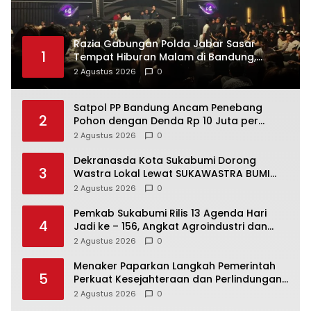
Razia Gabungan Polda Jabar Sasar
1
Tempat Hiburan Malam di Bandung,
Pengunjung Jalani Tes Urine Acak
2 Agustus 2026
0
Satpol PP Bandung Ancam Penebang
2
Pohon dengan Denda Rp 10 Juta per
Pohon dan Kewajiban Tanam 1.000 Pohon
2 Agustus 2026
0
Dekranasda Kota Sukabumi Dorong
3
Wastra Lokal Lewat SUKAWASTRA BUMI
INDONESIA
2 Agustus 2026
0
Pemkab Sukabumi Rilis 13 Agenda Hari
4
Jadi ke – 156, Angkat Agroindustri dan
Pariwisata
2 Agustus 2026
0
Menaker Paparkan Langkah Pemerintah
5
Perkuat Kesejahteraan dan Perlindungan
Pekerja
2 Agustus 2026
0