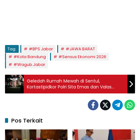
Tag:
#BPS Jabar
#JAWA BARAT
#Kota Bandung
#Sensus Ekonomi 2026
#Wagub.Jabar
Geledah Rumah Mewah di Sentul,
Kortastipidkor Polri Sita Emas dan Valas
Senilai Rp. 476 Miliar
Pos Terkait