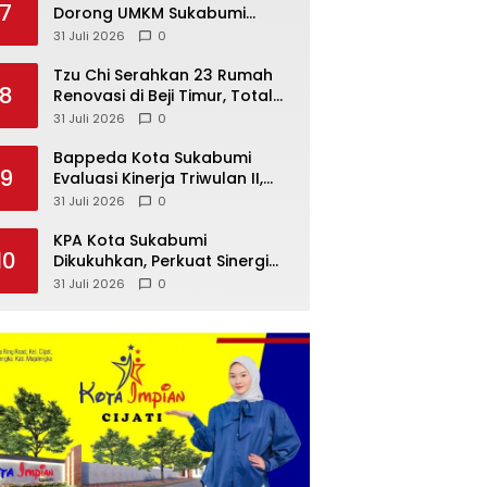
7
Dorong UMKM Sukabumi
Perkuat Pemasaran Digital
31 Juli 2026
0
Tzu Chi Serahkan 23 Rumah
8
Renovasi di Beji Timur, Total
173 Hunian Warga Depok
31 Juli 2026
0
Sudah Layak Huni
Bappeda Kota Sukabumi
9
Evaluasi Kinerja Triwulan II,
Pastikan Data Pembangunan
31 Juli 2026
0
Akurat
KPA Kota Sukabumi
10
Dikukuhkan, Perkuat Sinergi
Penanggulangan HIV/AIDS
31 Juli 2026
0