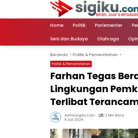
Langsung
ke
konten
Home
Politik
Parlementer
Pe
Seni dan Budaya
Olahraga
Opin
Beranda
Politik & Pemerintahan
Politik & Pemerintahan
Farhan Tegas Bera
Lingkungan Pemk
Terlibat Terancam
Adminsigiku.com
2 Min Baca
8 Juli 2026