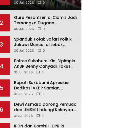
Diresmikan, Warga Sambut
30 Juli 2026
0
Antusias
Guru Pesantren di Ciamis Jadi
2
Tersangka Dugaan
Kekerasan Seksual, Lima
30 Juli 2026
0
Santriwati Diduga Jadi
Korban
Spanduk Tolak Safari Politik
3
Jokowi Muncul di Lebak,
Warga Pertanyakan
30 Juli 2026
0
Pemasangnya
Polres Sukabumi Kini Dipimpin
4
AKBP Benny Cahyadi, Fokus
Perkuat Pelayanan Publik
31 Juli 2026
0
Bupati Sukabumi Apresiasi
5
Dedikasi AKBP Samian,
Sambut Kapolres Baru
31 Juli 2026
0
Dewi Asmara Dorong Pemuda
6
dan UMKM Lindungi Kekayaan
Intelektual
31 Juli 2026
0
IPDN dan Komisi II DPR RI