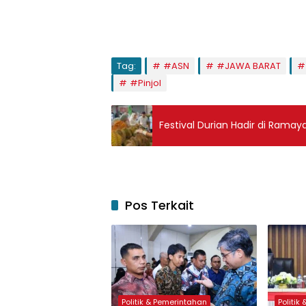
Tag:
#ASN
#JAWA BARAT
#Pinjol
Festival Durian Hadir di Ramay
Pos Terkait
Politik & Pemerintahan
Politik