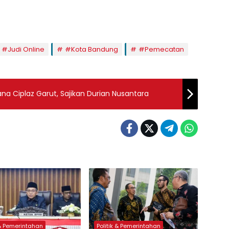
#Judi Online
#Kota Bandung
#Pemecatan
ana Ciplaz Garut, Sajikan Durian Nusantara
 & Pemerintahan
Politik & Pemerintahan