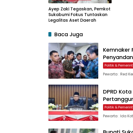
Ayep Zaki Tegaskan, Pemkot
Sukabumi Fokus Tuntaskan
Legalitas Aset Daerah
Baca Juga
Kemnaker P
Penyandang
Politik & Pemeri
Pewarta : Red K
DPRD Kota
Pertanggu
Politik & Pemeri
Pewarta : Ida K
Bupati Suk