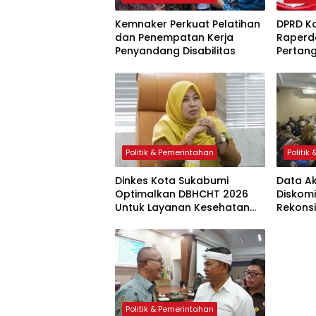
Kemnaker Perkuat Pelatihan
DPRD K
dan Penempatan Kerja
Raperd
Penyandang Disabilitas
Pertan
Tahun 
Politik & Pemerintahan
Politik
Dinkes Kota Sukabumi
Data Ak
Optimalkan DBHCHT 2026
Diskom
Untuk Layanan Kesehatan
Rekonsil
dan Penanganan Stunting
Politik & Pemerintahan