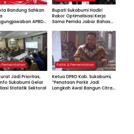
ota Bandung Sahkan
Bupati Sukabumi Hadiri
a
Rakor Optimalisasi Kerja
ggungjawaban APBD
Sama Pemda Jabar Bahas
2025
Percepatan Sertifikasi Aset
 & Pemerintahan
Politik & Pemerintahan
urat Jadi Prioritas,
Ketua DPRD Kab. Sukabumi,
info Sukabumi Gelar
“Penataan Parkir Jadi
iasi Statistik Sektoral
Langkah Awal Bangun Citra
Wisata Sukabumi”