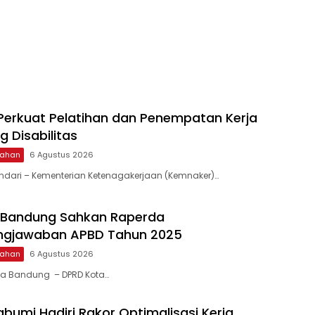
erkuat Pelatihan dan Penempatan Kerja
 Disabilitas
ntahan
6 Agustus 2026
endari – Kementerian Ketenagakerjaan (Kemnaker)…
 Bandung Sahkan Raperda
ngjawaban APBD Tahun 2025
ntahan
6 Agustus 2026
ota Bandung – DPRD Kota…
abumi Hadiri Rakor Optimalisasi Kerja