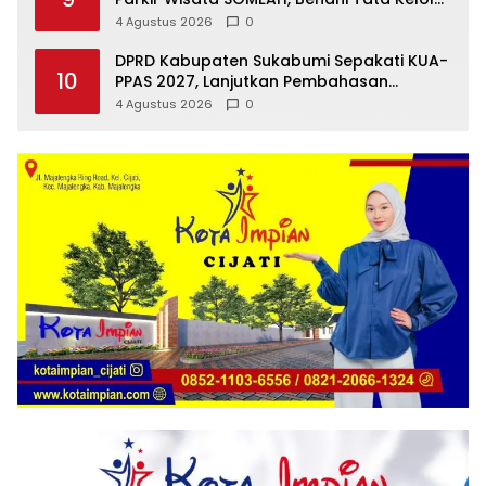
Parkir Pantai Selatan
4 Agustus 2026
0
DPRD Kabupaten Sukabumi Sepakati KUA-
10
PPAS 2027, Lanjutkan Pembahasan
Perubahan APBD 2026
4 Agustus 2026
0