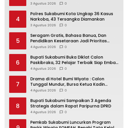
Respons Kebakaran
3 Agustus 2026
0
Polres Sukabumi Kota Ungkap 36 Kasus
4
Narkoba, 43 Tersangka Diamankan
3 Agustus 2026
0
Seragam Gratis, Bahasa Banua, Dan
5
Pendidikan Kesetaraan Jadi Prioritas
Utama Dinas Pendidikan Berau
4 Agustus 2026
0
Bupati Sukabumi Buka Diklat Calon
6
Paskibraka, 32 Pelajar Terbaik Siap Emban
Tugas HUT RI Ke – 81
4 Agustus 2026
0
Drama di Hotel Bumi Wiyata : Calon
7
Tunggal Mundur, Bursa Ketua Kadin
Depok Kembali Kosong
4 Agustus 2026
0
Bupati Sukabumi Sampaikan 3 Agenda
8
Strategis dalam Rapat Paripurna DPRD
4 Agustus 2026
0
Pemkab Sukabumi Luncurkan Program
9
Parkir Wisata SOMEAH, Benahi Tata Kelola