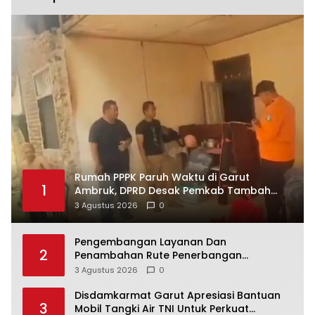
Rumah PPPK Paruh Waktu di Garut
1
Ambruk, DPRD Desak Pemkab Tambah
Anggaran Bantuan Korban Bencana
3 Agustus 2026
0
Pengembangan Layanan Dan
2
Penambahan Rute Penerbangan
Semarakkan Kegiatan Bandara Kalimarau
3 Agustus 2026
0
Berau
Disdamkarmat Garut Apresiasi Bantuan
3
Mobil Tangki Air TNI Untuk Perkuat