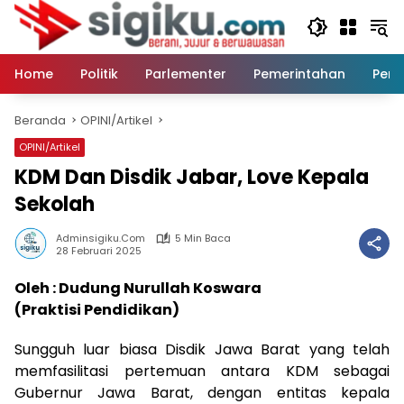
Langsung
ke
konten
Home
Politik
Parlementer
Pemerintahan
Peri
Beranda
OPINI/Artikel
OPINI/Artikel
KDM Dan Disdik Jabar, Love Kepala
Sekolah
Adminsigiku.com
5 Min Baca
28 Februari 2025
Oleh : Dudung Nurullah Koswara
(Praktisi Pendidikan)
Sungguh luar biasa Disdik Jawa Barat yang telah
memfasilitasi pertemuan antara KDM sebagai
Gubernur Jawa Barat, dengan entitas kepala