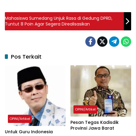
Mahasiswa Sumedang Unjuk Rasa di Gedung DPRD,
Tuntut 8 Poin Agar Segera Direalisasikan
Pos Terkait
OPINI/Artikel
OPINI/Artikel
Pesan Tegas Kadisdik
Provinsi Jawa Barat
Untuk Guru Indonesia